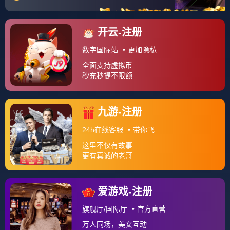
这场奇迹的核心人物，正是身披泰国队10号球衣的归化中场——德
容。
当比赛进行到第28分钟时,美国队已经凭借普利西奇和雷纳的两粒进
球，以2比0领先，看台上，泰国球迷的助威声渐渐微弱，取而代之的
是一些外国球迷对亚洲足球的轻蔑议论。“泰国队能进世界杯已经是奇
迹了，还想赢球？”——这样的声音在社交媒体上此起彼伏，足球的魅
力恰恰在于，它从不相信纸面实力，它只相信场上奔跑的22个人。
半场结束前,德容开始接管比赛，第43分钟，他在中场断球后，用一记
精准的斜长传撕开了美国队防线，助攻队友素帕那头槌破门，这粒进
球让泰国队带着1比2的比分进入更衣室，更重要的是，它点燃了泰国
球员心中的那团火。
下半场,泰国队像换了一支球队，德容的位置更加灵活，时而回撤组
织，时而前插进攻，他就像一台永不停歇的引擎，驱动着整支球队，
第63分钟，德容在禁区弧顶接到角球解围球，他稍作调整后，用一脚
势大力沉的凌空抽射，皮球如炮弹般直挂死角——2比2！整个阿兹特
克体育场沸腾了，那些看衰泰国队的球迷开始沉默。