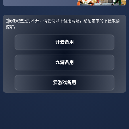
比2落后情况下大逆转的，更是凤毛麟角，德容的表现，让人们想起了
2018年世界杯上的“韩国奇迹”，但这一次，舞台属于泰国，主角是德
容。
这场比赛的意义远不止于此,它证明了一件事：足球世界的版图正在悄
然改变，归化政策、青训投入、战术理念的全球化，让那些曾经被认
为是“鱼腩”的球队，拥有了挑战传统强队的资本，泰国队的胜利，是
亚洲足球十年磨一剑的缩影，更是世界足球多元化发展的生动注脚。