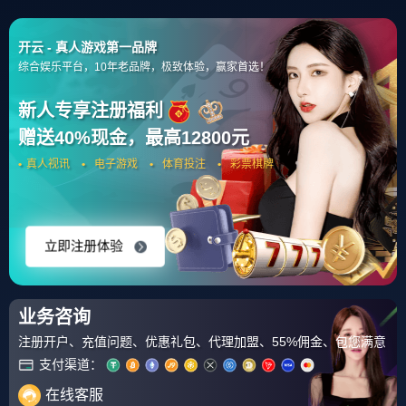
开云专注提供全球足球篮球赛事即时比分直播服务，kaiyun确保数据精准可靠。
中文版
English
Web navigation
Home
国际足球
Content
开云体育-震惊世界足坛！2026世界杯E组泰国逆转美
国，德容独造三球上演绝地反击
Publisher:开云世界杯2026
Time:2026-06-28
Number:97
2026年6月18日,墨西哥城阿兹特克体育场，这座见证了无数经典对决
的足球圣殿，今夜再度被载入史册，在世界杯E组首轮较量中，世界
排名第112位的泰国队，在0比2落后的绝境下，以3比2逆转了世界排
名第11位的美国队，创造了本届世界杯开赛以来的最大冷门，而制造