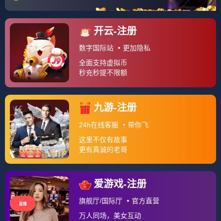
开云体育APP下载-冰与火之歌，2026世界杯F组，北欧海盗逆转桑巴军团，德布劳内一剑封喉
开云体育登录-2026世界杯B组风云，克罗地亚碾压捷克，内马尔致命一击演绎防守反击经典
开云官网2026-黑马奔腾，保加利亚力克乌兹别克斯坦，巴雷拉独造三球点燃2026世界杯A组战火
开云体育下载-黑马奔腾，秘鲁力压瑞典，库尔图瓦独木难支
开云官网2026-生死战中的英雄史诗，凯恩一剑封喉，门将神佑厄瓜多尔
‹‹
1
2
3
4
›
››
沪ICP证3223452号KAIYUN SPORTS
Z-BlogPHP 1.7.4
中文版
English