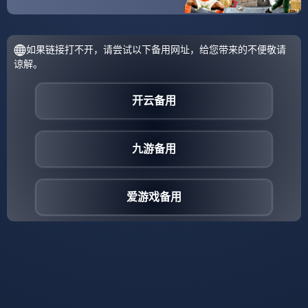
落，赢得了全场观众的掌声。
比赛的转折点出现在第78分钟,哥斯达黎加队的积极拼抢终于收获回
报：英格兰中场赖斯在后场传球失误，皮球被哥斯达黎加球员断下后
迅速转移到左路，又是坎贝尔带球突破，他的传中越过英格兰中卫的
头顶，飞向后点，这时，一道蓝色的身影如闪电般杀出——三笘薰！
世界杯开赛前,几乎所有球迷的目光都集中在各支球队的超级巨星身
上，很少有人注意到这位来自日本的边锋，正身披哥斯达黎加队的战
袍，三笘薰于2025年获得哥斯达黎加国籍的新闻，当时并未引起太多
关注，但此刻，他用自己的表现让全世界记住了他的名字。