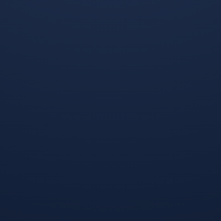
比赛进入伤停补时阶段,场边第四官员举起了六分钟的补时牌，常规时
间已经结束，双方体能都已接近极限，第92分钟，澳大利亚队获得绝
佳反击机会，麦克拉伦单刀直入，但索默做出了一次世界级的扑救，
将球挡在门外，瑞士队抓住反击机会，扎卡在后场断球后精确长传找
到边路插上的姆巴佩，法国人用他标志性的急速变向甩开防守，内切
向禁区，所有人都注视着这即将到来的一刻——姆巴佩在禁区前沿假
射真扣，晃过最后一名防守队员，随后一脚贴地斩，皮球划出一道诡
异弧线，越过门将的指尖，撞入远角。
2-1！压哨绝杀！姆巴佩疯狂地撕扯着自己的球衣，奔向角旗区的瑞士
球迷看台，他的队友们在身后追逐着他，纪念碑球场的气氛达到了沸
点，瑞士人完成了复仇，他们以最戏剧性的方式击碎了澳大利亚的世
界杯之梦，当主裁判吹响终场哨音时，比分牌上赫然定格着：瑞士2-1
澳大利亚。