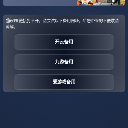
猎物时的目光。
下半场伊始,瑞士队像换了支球队，姆巴佩开始展示他惊人的速度和突
破能力，他在左路连续过掉三名防守队员后传中，可惜恩博洛的头球
稍稍偏出，第63分钟，姆巴佩又制造了任意球，沙奇里的弧线球被澳
大利亚门将奋勇扑出，压力在不断累积，瑞士队的进攻一波接着一
波，每一次都让澳大利亚防线摇摇欲坠。
转机在第78分钟到来,瑞士队获得角球，沙奇里开出皮球，此前一直插
上进攻的瑞士中场弗罗伊勒在后点头球摆渡，姆巴佩在禁区混乱中抬
脚怒射，皮球撞在立柱内侧弹入网窝，1-1！纪念碑球场陷入短暂的寂
静，随后被瑞士球迷的欢呼声彻底淹没，进球后的姆巴佩没有庆祝，
他只是迅速从球网中捡起皮球，跑向中圈。