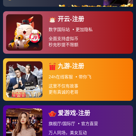
不仅仅是一场比赛，更是一场事关生死的悬崖决斗。
比赛尚未开始,看台上已是一片沸腾，加纳球迷们挥舞着黑星旗，鼓声
震天，仿佛要将整个体育场的穹顶掀翻，厄瓜多尔球迷也不甘示弱，
高原民族的呐喊穿透夜色直冲云霄，所有人的目光都聚焦在中圈附近
那位披着比利时红色战袍的34岁老将——凯文·德布劳内，虽然作为比
利时人，德布劳内代表欧洲红魔征战，但在今天这场“非洲与南美的正
面碰撞”中，他作为表演赛嘉宾受邀登场，为这场生死战注入了一粒最
耀眼的“核”。
哨声响起,比赛在一种近乎窒息的紧张感中拉开序幕，厄瓜多尔人显然
吸取了首轮溃败的教训，一开场就展现出极强的侵略性，他们在中场
布置了层层绞杀防线，恩纳·瓦伦西亚与凯塞多组成的前场双核频频后
撤拿球，试图撕裂加纳队的肋部防守，加纳人早已不是人们记忆中那
支依赖个人能力单干的球队，主帅奥托·阿多将球队改造为一台精密运
转的战术机器，而调度这台机器的核心枢纽，正是德布劳内。
第12分钟,加纳队便用一次教科书般的攻守转换向对手发出警告，厄瓜
多尔左后卫埃斯图皮南前插助攻失误，断球后的加纳中卫萨利苏没有
丝毫犹豫，一脚贴地直塞找到了回撤到中圈弧的德布劳内，比利时人