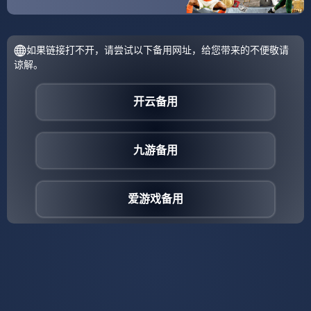
多没有咆哮，他只是站在战术板前，用红笔重重画下三条线——一条
指向厄瓜多尔中场和后卫线之间的真空地带，另一条标在左路库杜斯
的内切路线，最后一条，落在德布劳内的脚下。
“凯文，”主教练按住德布劳内的肩膀，“下半场，给你的自由度。”德布
劳内点了点头，眼中没有任何慌乱，只有一种棋手般冷静的温度。
下半场开始后,场上的格局发生了翻天覆地的变化，加纳队主动放弃了
部分控球权，将阵型回缩至本方半场，引诱厄瓜多尔人压上，这种看
似保守的策略，实则为德布劳内、库杜斯和伊尼亚基·威廉姆斯这三匹
快马铺设了最宽阔的反击高速公路。