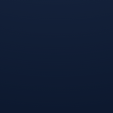
中贡献了1次助攻、3次关键传球和全场最高的7次成功长传，赛后，
国际足联官方将本场最佳授予了德布劳内，评语只有一句话：“他让足
球在攻守之间，变成了一门艺术。”
这场比赛,德布劳内用他无与伦比的视野与传球，证明了一名顶级大师
能够如何改变一支球队的基因；而加纳队，则用流畅至极的攻守转
换，向全世界宣告：非洲足球，早已不只是身体与天赋的莽撞碰撞，
而是战术铁骑与智慧火花的完美交融。