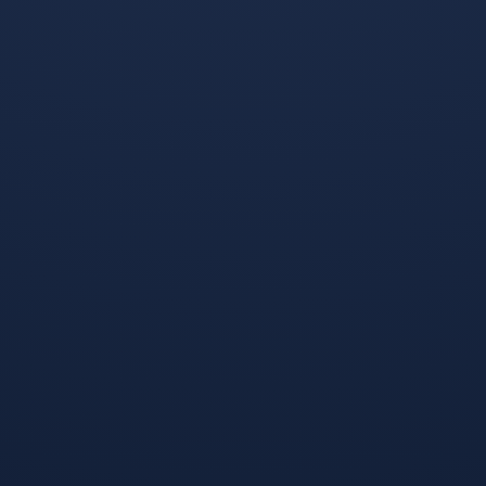
动快速反击，德布劳内再次出现在关键位置，他背身接球，在两名后
卫的包夹下用身体倚住对手，突然一个转身摆脱，就像一阵风吹过沙
漠——他看见了前方无人盯防的乔丹·阿尤，一记手术刀般的斜传穿透
整条厄瓜多尔防线，阿尤领球突入禁区，面对出击的门将，他没有选
择射门，而是横敲中路！
跟进到小禁区边缘的伊尼亚基·威廉姆斯，那个曾经在毕尔巴鄂竞技屡
失良机的前锋，此刻像一头被鲜血唤醒的雄狮，他迎着来球，右脚推
射，皮球从倒地门将的手指尖划过，贴着立柱滚入球网！
2:1！绝杀！
卢赛尔体育场彻底疯狂了,加纳球员们叠罗汉般压向伊尼亚基，替补席
上的球员冲进场内，主教练奥托·阿多跪在地上双拳捶地，在这一刻，
所有的压力、所有的质疑都化作了泪水与欢笑，德布劳内站在中圈
弧，他望着眼前这一幕，嘴角终于露出了微笑。
全场比赛结束,加纳队以2:1绝杀厄瓜多尔，拿到了C组弥足珍贵的3
分，数据统计显示，加纳全场控球率只有38%，但他们完成了17次射
门，其中11次来自攻守转换后的快速反击，而德布劳内，在这场比赛