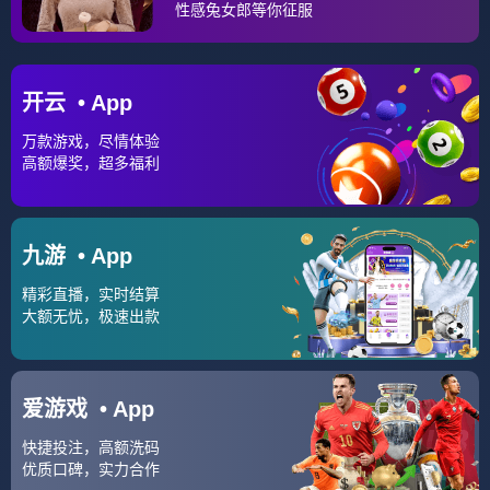
费利克斯的表演远未结束,下半场第51分钟，他在左路接到拉菲尼亚的
传球，面对秘鲁防守球员的逼抢，他先是踩单车晃开角度，随后向禁
区肋部切入，就在所有人都以为他会选择传球时，费利克斯突然起脚
射门，皮球划出一道诡异的弧线，绕过了门将的指尖，精准地飞入球
门远角，梅开二度，巴西队2比0领先，那一刻，整个球场陷入了沸
腾，看台上无数黄色球衣的球迷挥舞着国旗，高喊着费利克斯的名
字。
如果说前两个进球展现的是费利克斯的个人能力,那么第73分钟他的助
攻，则体现了他的大局观与无私精神，在快速反击中，费利克斯带球
长驱直入，吸引了秘鲁整条防线的注意力，他在时机恰到好处的一刻
将球分给了左侧插上的维尼修斯，后者轻松推射空门得手，3比0，巴
西队彻底锁定胜局。
费利克斯全场比赛跑动距离超过11公里,完成8次射门、4次射正、2个
进球、1次助攻，此外还有3次关键传球和2次成功过人，这份数据堪
称完美，但更令人动容的，是他脸上那份久违的笑容和自信，赛后接
受采访时，他动情地说道：“我等这一刻等了很久，很多人说我无法在
大赛中证明自己，但我知道自己能做到，我只是在帮助球队赢得胜