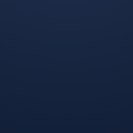
人防守、甚至三人包夹，但费利克斯今天状态太好了，他几乎不可阻
挡，我们必须承认，巴西队今天踢得比我们更好，他们配得上胜利。”
这场3比0的大胜,对于巴西队而言，意义非凡，这不仅是一场小组赛开
门红，更是球队重建信心的里程碑，长久以来，巴西足球被贴上了“华
而不实”的标签——技术华丽却缺乏效率，天赋出众却在关键时刻掉链
子，但这场比赛，巴西队用简洁高效、直击要害的进攻，打破了这一
偏见，费利克斯的爆发，成了这支桑巴军团锋线蜕变的象征。