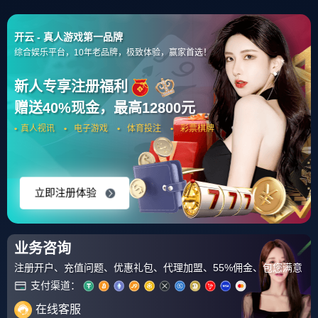
开云专注提供全球足球篮球赛事即时比分直播服务，kaiyun确保数据精准可靠。
中文版
English
Web navigation
Home
实时比分
Content
开云体育-桑巴军团强势回归，费利克斯引领巴西进攻
风暴，F组首战力克秘鲁
Publisher:开云世界杯2026
Time:2026-06-23
Number:64
2026年世界杯F组的第一场焦点之战,在无数球迷的期待中拉开帷幕，
巴西队对阵秘鲁队——两支南美劲旅的碰撞，从来都不缺少火药味与
激情，赛前外界普遍认为这会是一场胶着的拉锯战，毕竟秘鲁近年来
防守硬度大幅提升，而巴西队则处于新老交替的转型期，但谁也没有