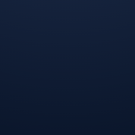
个职业球员最深沉的热爱与忠诚。
这场比赛的意义远不止于小组赛的一分，对于哥斯达黎加足球而言，
这是他们继2014年闯入八强之后，再一次向世界证明了自己的实力，
而对于布罗佐维奇来说，这是他职业生涯中又一个高光时刻——从克
罗地亚到哥斯达黎加，从欧洲赛场到世界杯舞台，这位中场大师用他
的智慧、坚韧和永不言弃的精神,诠释了什么是真正的足球艺术。
当终场哨声响起，布罗佐维奇跪倒在草坪上，泪水夺眶而出，这个夜
晚，他不仅仅是一名球员，他是一支球队的灵魂，一个国家足球梦想
的承载者，2026年世界杯的舞台上，哥斯达黎加用一场险胜宣告了自
己的存在，而布罗佐维奇，用他闪耀全场的表现，让人们记住了一个
名字——那是足球最美的样子。
Prev:开云体育入口-阿诺德神勇两射一传，比利时力克瑞典斩获2026
世界杯D组关键胜利
Next:开云下载-蓝衣军团的韧性与异域锋芒，塔雷米刺穿意大利防
线，乌兹别克斯坦演绎中场制胜之道