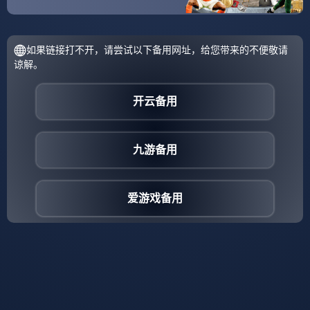
任意球，布罗佐维奇站在球前，深吸一口气，他选择了低平球直接打
向人墙下方的缝隙，摩洛哥门将视线受阻，皮球从人群中窜出，缓缓
滚入球门右下角，2比1！这不是一个漂亮的进球，却是一个充满智慧
的进球，布罗佐维奇用他的经验和冷静,在最重要的一刻做出了最正确
的选择。
在赛后的采访中，布罗佐维奇平静地说：“我只是做了我应该做的事
情，哥斯达黎加给了我第二次机会，让我能够站在世界杯的舞台上，
我愿意用我的一切回报这支球队。”这番朴实无华的话语,却蕴含着一