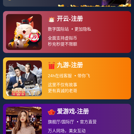
动魄的较量中，一人独领风骚——克罗地亚籍老将布罗佐维奇，在转
投哥斯达黎加国家队后首次亮相世界杯,便以近乎完美的表现征服了全
场。
比赛开场仅8分钟，摩洛哥队便利用一次快速反击率先破门，齐耶赫在
右路突破后低平球传中，恩内斯里门前包抄推射得手，摩洛哥1比0领
先，看台上的摩洛哥球迷陷入狂欢，仿佛胜利已经收入囊中，他们低
估了哥斯达黎加人骨子里的韧劲，更低估了那位身披10号战袍的“新哥
斯达黎加人”——布罗佐维奇。
第27分钟，布罗佐维奇在中场完成了一次教科级别的拦截，他预判到
对方的传球路线，提前启动，在对方接球前用身体卡住位置，随即迅
速将球分向左路，这一连串动作干净利落，没有丝毫拖泥带水，仅仅
三分钟后，布罗佐维奇再次成为比赛的焦点——他在禁区前沿接到回
做球，面对三名防守球员的包夹，他先是一个假动作晃开角度，紧接
着右脚兜射远角，皮球划出一道优美的弧线击中横梁下沿弹入网窝，1
比1！整个球场瞬间沸腾，哥斯达黎加球员涌向布罗佐维奇，这位34
岁的老将冷静地挥了挥拳头,眼神中透着令人敬畏的从容。